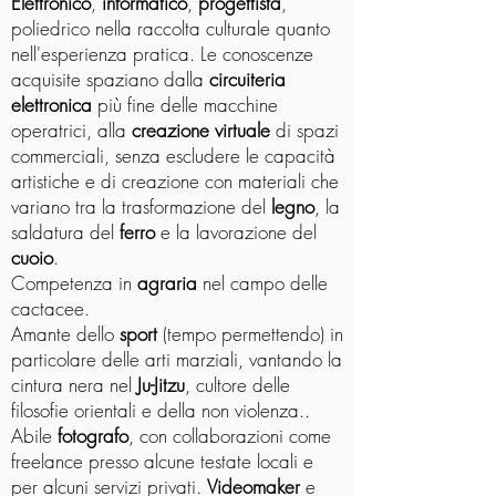
Elettronico
,
informatico
,
progettista
,
poliedrico nella raccolta culturale quanto
nell'esperienza pratica. Le conoscenze
acquisite spaziano dalla
circuiteria
elettronica
più fine delle macchine
operatrici, alla
creazione virtuale
di spazi
commerciali, senza escludere le capacità
artistiche e di creazione con materiali che
variano tra la trasformazione del
legno
, la
saldatura del
ferro
e la lavorazione del
cuoio
.
Competenza in
agraria
nel campo delle
cactacee.
Amante dello
sport
(tempo permettendo) in
particolare delle arti marziali, vantando la
cintura nera nel
Ju-Jitzu
, cultore delle
filosofie orientali e della non violenza..
Abile
fotografo
, con collaborazioni come
freelance presso alcune testate locali e
per alcuni servizi privati.
Videomaker
e