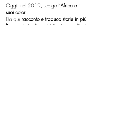
Oggi, nel 2019, scelgo l’
Africa e i
suoi colori
.
Da qui
racconto e traduco storie in più
lingue
: storie di musicisti e imprenditori,
storie di pensionati e di giovani
impegnati per l’
ecologia
e i
diritti
umani
, storie di italiani e di africani nel
mondo. E anche la tua storia:
la storia
della tua attività
, dei tuoi intenti e
desideri, del tuo
successo
.
Lo faccio con le parole, mie amiche
per eccellenza, e con tutti i media che
oggi abbiamo a disposizione: i libri, le
foto, i
video HD su Youtube
, le pagine
di Facebook e Instagram, le
strategie
della SEO semantica e del Social
Media Management
. Con me viaggia
uno zaino di strumenti: l’lpadPro, la
GoPro, una videocamera HD e il