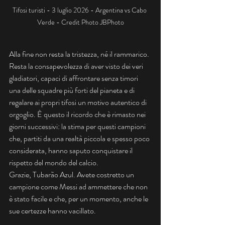
Tifosi turisti - 3 luglio 2026 - Argentina vs Cabo 
Verde - Credit Photo JBPhoto
Alla fine non resta la tristezza, né il rammarico. 
Resta la consapevolezza di aver visto dei veri 
gladiatori, capaci di affrontare senza timori 
una delle squadre più forti del pianeta e di 
regalare ai propri tifosi un motivo autentico di 
orgoglio. È questo il ricordo che è rimasto nei 
giorni successivi: la stima per questi campioni 
che, partiti da una realtà piccola e spesso poco 
considerata, hanno saputo conquistare il 
rispetto del mondo del calcio.
Grazie, Tubarão Azul. Avete costretto un 
campione come Messi ad ammettere che non 
è stato facile e che, per un momento, anche le 
sue certezze hanno vacillato.