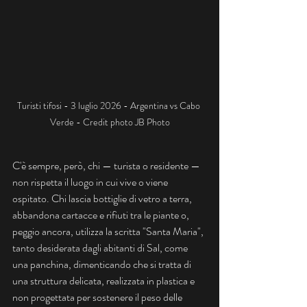
Turisti tifosi - 3 luglio 2026 - Argentina vs Cabo 
Verde - Credit photo JB Photo
C'è sempre, però, chi — turista o residente — 
non rispetta il luogo in cui vive o viene 
ospitato. Chi lascia bottiglie di vetro a terra, 
abbandona cartacce e rifiuti tra le piante o, 
peggio ancora, utilizza la scritta "Santa Maria", 
tanto desiderata dagli abitanti di Sal, come 
una panchina, dimenticando che si tratta di 
una struttura delicata, realizzata in plastica e 
non progettata per sostenere il peso delle 