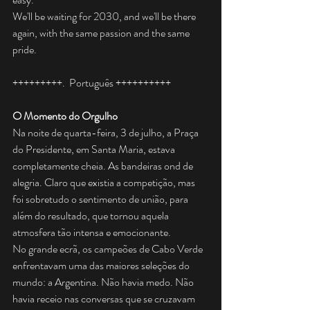
We'll be waiting for 2030, and we'll be there 
again, with the same passion and the same 
pride.
+++++++++.  Português ++++++++++
O Momento do Orgulho
Na noite de quarta-feira, 3 de julho, a Praça 
do Presidente, em Santa Maria, estava 
completamente cheia. As bandeiras ond de 
alegria. Claro que existia a competição, mas 
foi sobretudo o sentimento de união, para 
além do resultado, que tornou aquela 
atmosfera tão intensa e emocionante.
No grande ecrã, os campeões de Cabo Verde 
enfrentavam uma das maiores seleções do 
mundo: a Argentina. Não havia medo. Não 
havia receio nas conversas que se cruzavam 