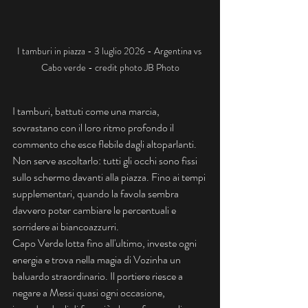
I tamburi in piazza - 3 luglio 2026 - Argentina vs 
Cabo verde - credit photo JB Photo
I tamburi, battuti come una marcia, 
sovrastano con il loro ritmo profondo il 
commento che esce flebile dagli altoparlanti. 
Non serve ascoltarlo: tutti gli occhi sono fissi 
sullo schermo davanti alla piazza. Fino ai tempi 
supplementari, quando la favola sembra 
davvero poter cambiare le percentuali e 
sorridere ai biancoazzurri.
Capo Verde lotta fino all'ultimo, investe ogni 
energia e trova nella magia di Vozinha un 
baluardo straordinario. Il portiere riesce a 
negare a Messi quasi ogni occasione, 