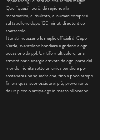
impedendogli di fare ciò che sa fare meglio. 
Quel "quasi", però, dà ragione alla 
matematica, al risultato, ai numeri comparsi 
sul tabellone dopo 120 minuti di autentico 
spettacolo.
I turisti indossano le maglie ufficiali di Capo 
Verde, sventolano bandiere e gridano a ogni 
occasione da gol. Un tifo multicolore, una 
straordinaria energia arrivata da ogni parte del 
mondo, riunita sotto un'unica bandiera per 
sostenere una squadra che, fino a poco tempo 
fa, era quasi sconosciuta ai più, proveniente 
da un piccolo arcipelago in mezzo all'oceano.