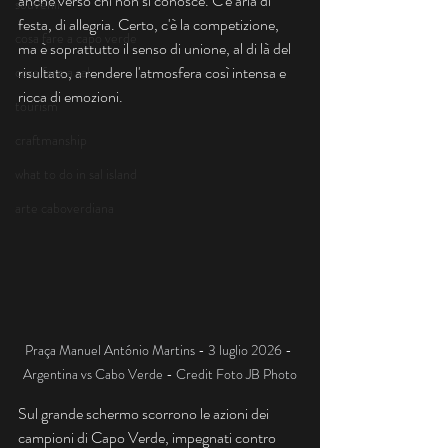
anche verso chi non si conosce. C'è aria di 
souvenir
festa, di allegria. Certo, c'è la competizione, 
cosa fare a capo verde
ma è soprattutto il senso di unione, al di là del 
risultato, a rendere l'atmosfera così intensa e 
cosa fare a sal
ricca di emozioni.
tourism
craftmanship
what to do in sal island
arte caboverdiana
Praça Manuel António Martins - 3 luglio 2026 - 
Argentina vs Cabo Verde - Credit Foto JB Photo
Sul grande schermo scorrono le azioni dei 
campioni di Capo Verde, impegnati contro 