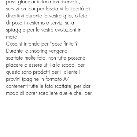
pose glamour in location riservate,
servizi on tour per lasciarvi la libertà di
divertirvi durante la vostra gita, o foto
di posa in esterno o servizi sulla
spiaggia per le vostre evoluzioni in
mare.
Cosa si intende per "pose finite"?
Durante lo shooting vengono
scattate
molte foto, non tutte possono
piacere o essere utili allo scopo, per
questo sono prodotti per il cliente i
provini (pagine in formato A4
contenenti tutte le foto scattate) per dar
modo di poter scegliere quelle che, per
il proprio gusto, piacciono di più. Le
pose scelte sono lavorate in sviluppo
(come per le pellicole fotografiche) e
poi perfezionate con strumenti di
editing professionali (possibilità di
correzione di piccoli dettagli,