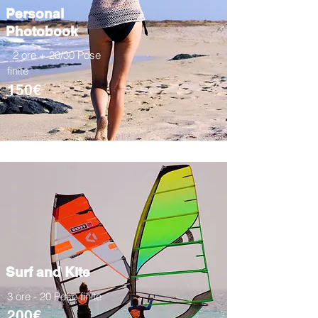
Personal
Photobook
2 ore + 20/30 Pose
finite
150€
Surf and Kite
3 ore - 20 Pose finite
200€