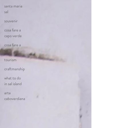
santa maria
sal
souvenir
cosa fare a
capo verde
cosa fare a
sal
tourism
craftmanship
what to do
in sal island
arte
caboverdiana