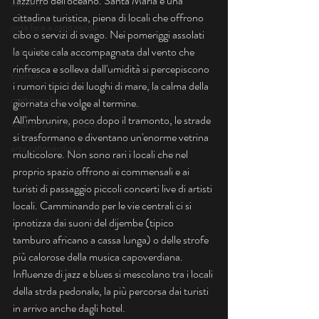
l'azzurro dell'oceano. Santa Maria è una 
souvenir
cittadina turistica, piena di locali che offrono 
cosa fare a capo verde
cibo o servizi di svago. Nei pomeriggi assolati 
la quiete cala accompagnata dal vento che 
cosa fare a sal
rinfresca e solleva dall'umidità si percepiscono 
tourism
i rumori tipici dei luoghi di mare, la calma della 
craftmanship
giornata che volge al termine.
All'imbrunire, poco dopo il tramonto, le strade 
what to do in sal island
si trasformano e diventano un'enorme vetrina 
arte caboverdiana
multicolore. Non sono rari i locali che nel 
proprio spazio offrono ai commensali e ai 
turisti di passaggio piccoli concerti live di artisti 
locali. Camminando per le vie centrali ci si 
ipnotizza dai suoni del dijembe (tipico 
tamburo africano a cassa lunga) o delle strofe 
più calorose della musica capoverdiana. 
Influenze di jazz e blues si mescolano tra i locali 
della strda pedonale, la più percorsa dai turisti 
in arrivo anche dagli hotel.