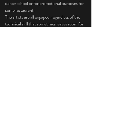
dance school or for promotional purposes for 
some restaurant.
The artists are all engaged, regardless of the 
technical skill that sometimes leaves room for 
improvisation, professional and attentive to 
the reactions of the audience. Often you can 
listen to music at the Flor d'Sal, Coconut, 
Reggae Bar, Café Criolo, Bia, Calema, Buddy, 
Chillout pub, Bom Petish, Lobstar (only 
inside the club).
Post recenti
Mostra tutti