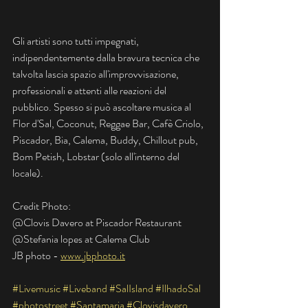
Gli artisti sono tutti impegnati, 
indipendentemente dalla bravura tecnica che 
talvolta lascia spazio all'improvvisazione, 
professionali e attenti alle reazioni del 
pubblico. Spesso si può ascoltare musica al 
Flor d'Sal, Coconut, Reggae Bar, Cafè Criolo, 
Piscador, Bia, Calema, Buddy, Chillout pub, 
Bom Petish, Lobstar (solo all'interno del 
locale).
Credit Photo:
@Clovis Davero at Piscador Restaurant
@Stefania lopes at Calema Club
JB photo - 
www.jbphoto.it
#Livemusic
#Liveband
#SalIsland
#IlhadoSal
#photostreet
#Santamaria
#Clovisdavero