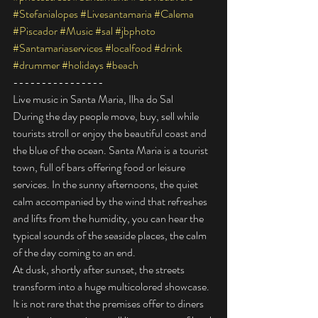
#Stefanialopes
#Livesantamaria
#Calema
#Piscador
#Music
#sal
#jbphoto
#Santamariaservices
#localfood
#drink
#drummer
#holidays
#beach
----------------
Live music in Santa Maria, Ilha do Sal
During the day people move, buy, sell while 
tourists stroll or enjoy the beautiful coast and 
the blue of the ocean. Santa Maria is a tourist 
town, full of bars offering food or leisure 
services. In the sunny afternoons, the quiet 
calm accompanied by the wind that refreshes 
and lifts from the humidity, you can hear the 
typical sounds of the seaside places, the calm 
of the day coming to an end.
At dusk, shortly after sunset, the streets 
transform into a huge multicolored showcase. 
It is not rare that the premises offer to diners 